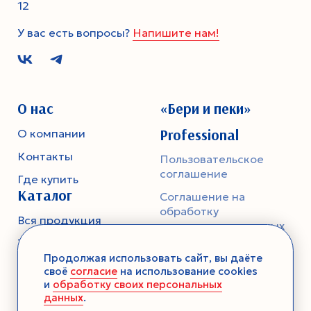
12
У вас есть вопросы?
Напишите нам!
О нас
«Бери и пеки»
Professional
О компании
Контакты
Пользовательское
соглашение
Где купить
Каталог
Соглашение на
обработку
Вся продукция
персональных данных
Тесто
Политика
Продолжая использовать сайт, вы даёте
конфиденциальности
Смеси-помощники
своё
согласие
на использование cookies
и
обработку своих персональных
Ароматика
данных
.