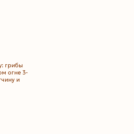
у: грибы
м огне 3-
тчину и