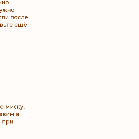
ьно
нужно
сли после
авьте ещё
ю миску,
авим в
у при