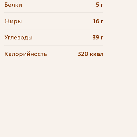
Белки
5 г
Жиры
16 г
Углеводы
39 г
Калорийность
320 ккал