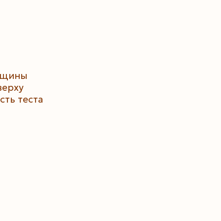
олщины
верху
сть теста