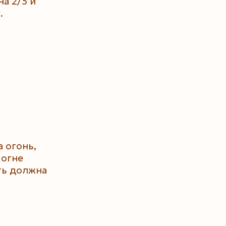
а 2/3 и
.
 огонь,
 огне
ть должна