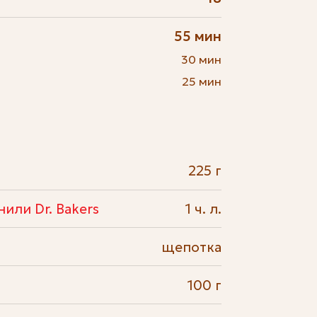
55 мин
30 мин
25 мин
225 г
или Dr. Bakers
1 ч. л.
щепотка
100 г