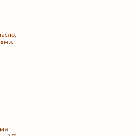
масло,
ами.
ыми