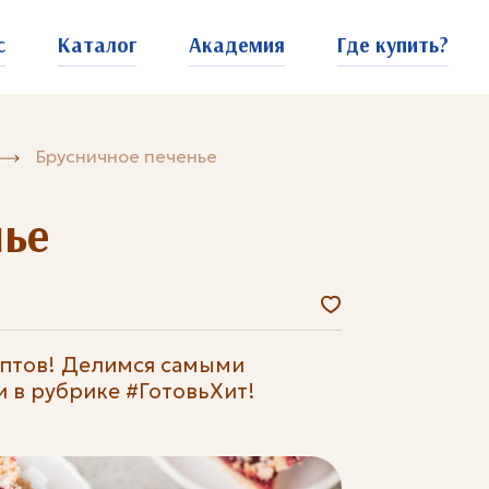
с
Каталог
Академия
Где купить?
Брусничное печенье
нье
ептов! Делимся самыми
в рубрике #ГотовьХит!