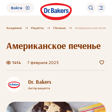
Войти
Академия
Рецепты
Печенье
Американское печенье
О нас
Американское печенье
Каталог
Академия
1414
7 февраля 2023
Где купить?
Dr. Bakers
Автор рецепта
FAQ