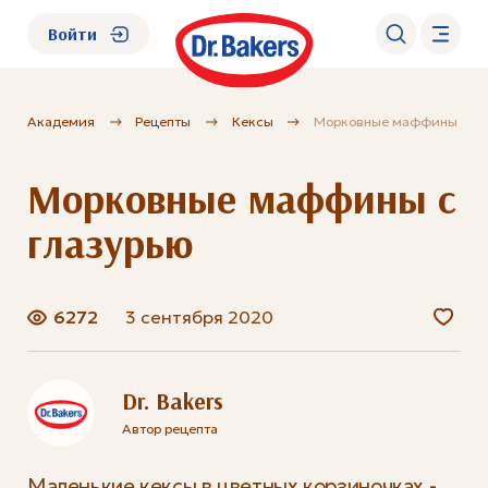
Войти
Академия
Рецепты
Кексы
Морковные маффины с гл
О нас
Морковные маффины с
Каталог
глазурью
Академия
6272
3 сентября 2020
Где купить?
FAQ
Dr. Bakers
Автор рецепта
Маленькие кексы в цветных корзиночках -