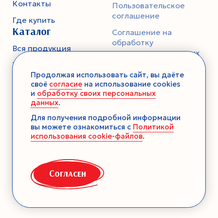
Контакты
Пользовательское
соглашение
Где купить
Каталог
Соглашение на
обработку
Вся продукция
персональных данных
Тесто
Политика
Продолжая использовать сайт, вы даёте
конфиденциальности
Смеси-помощники
своё
согласие
на использование cookies
и
обработку своих персональных
Ароматика
данных
.
Десерты без выпечки
Для получения подробной информации
вы можете ознакомиться с
Политикой
Консервация
использования cookie-файлов
.
Загустители
Декор
Согласен
Семена